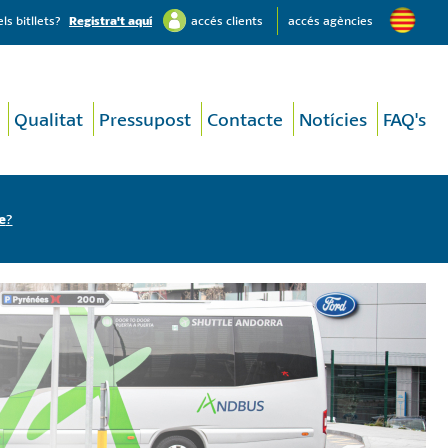
s bitllets?
Registra't aquí
accés clients
accés agències
Qualitat
Pressupost
Contacte
Notícies
FAQ's
e
?