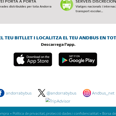
EI PORTA A PORTA
SERVEIS DISCRECIO
rades distribuïdes per tota Andorra
Viatges nacionals i interna
transport escolar...
L TEU BITLLET I LOCALITZA EL TEU ANDBUS EN T
Descarrega l'app.
andorrabybus
@andorrabybus
Andbus_net
compra
-
Política de privacitat, protecció dades i confidencialitat
-
Borsa de