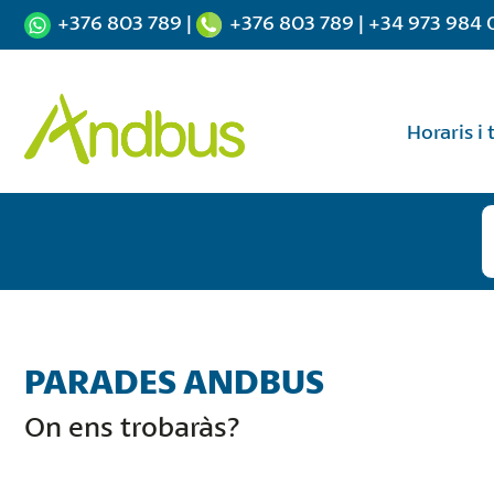
+376 803 789
|
+376 803 789
|
+34 973 984 
Horaris i 
PARADES ANDBUS
On ens trobaràs?