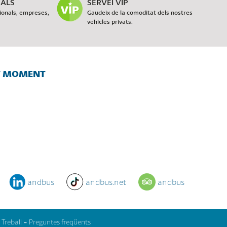
NALS
SERVEI VIP
cionals, empreses,
Gaudeix de la comoditat dels nostres
vehicles privats.
OT MOMENT
andbus
andbus.net
andbus
 Treball
-
Preguntes freqüents