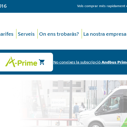
016
Vols comprar més rapidament el
tarifes
Serveis
On ens trobaràs?
La nostra empresa
No coneixes la subscripció
Andbus Prim