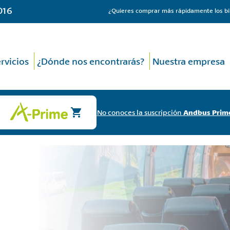
016
¿Quieres comprar más rápidamente los bi
rvicios
¿Dónde nos encontrarás?
Nuestra empresa
No conoces la suscripción
Andbus Prim