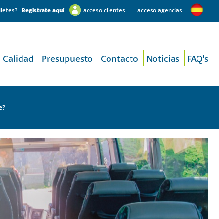
lletes?
Regístrate aquí
acceso clientes
acceso agencias
Calidad
Presupuesto
Contacto
Noticias
FAQ's
e
?